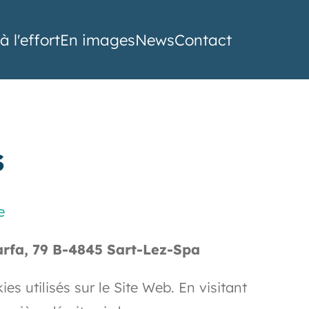
à l'effort
En images
News
Contact
s
e
arfa, 79 B-4845 Sart-Lez-Spa
es utilisés sur le Site Web. En visitant