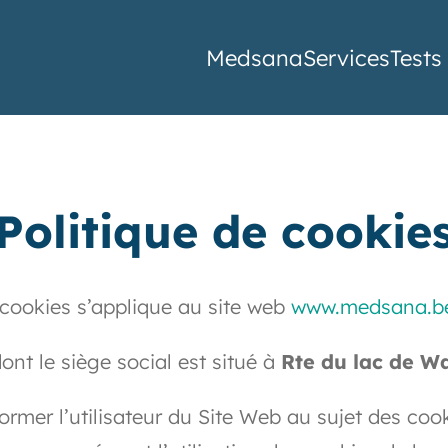
edico-sportif
Menu
Medsana
Services
Tests 
u
Politique de cookie
 cookies s’applique au site web
www.medsana.b
ont le siège social est situé à
Rte du lac de W
rmer l’utilisateur du Site Web au sujet des cooki